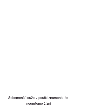
Sebemenší louže v poušti znamená, že 
neumřeme žízní