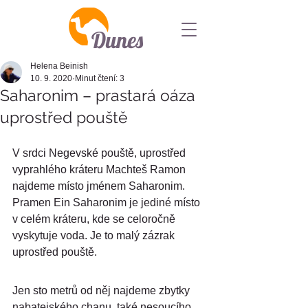
Dunes
Helena Beinish
10. 9. 2020
Minut čtení: 3
Saharonim – prastará oáza
uprostřed pouště
V srdci Negevské pouště, uprostřed 
vyprahlého kráteru Machteš Ramon 
najdeme místo jménem Saharonim.  
Pramen Ein Saharonim je jediné místo 
v celém kráteru, kde se celoročně 
vyskytuje voda. Je to malý zázrak 
uprostřed pouště.
Jen sto metrů od něj najdeme zbytky 
nabatejského chanu, také nesoucího 