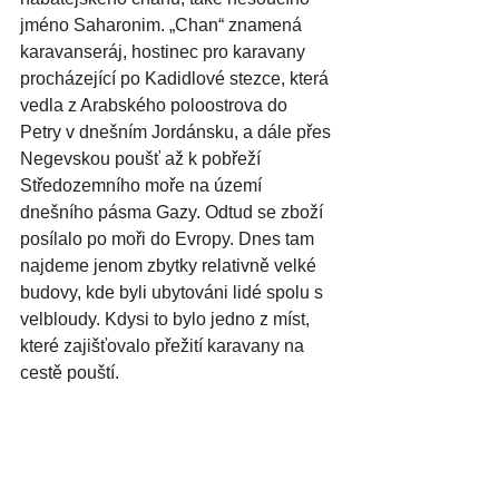
jméno Saharonim. „Chan“ znamená 
karavanseráj, hostinec pro karavany 
procházející po Kadidlové stezce, která 
vedla z Arabského poloostrova do 
Petry v dnešním Jordánsku, a dále přes 
Negevskou poušť až k pobřeží 
Středozemního moře na území 
dnešního pásma Gazy. Odtud se zboží 
posílalo po moři do Evropy. Dnes tam 
najdeme jenom zbytky relativně velké 
budovy, kde byli ubytováni lidé spolu s 
velbloudy. Kdysi to bylo jedno z míst, 
které zajišťovalo přežití karavany na 
cestě pouští.