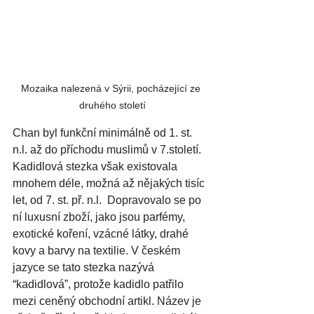
Mozaika nalezená v Sýrii, pocházející ze 
druhého století
Chan byl funkční minimálně od 1. st. 
n.l. až do příchodu muslimů v 7.století. 
Kadidlová stezka však existovala 
mnohem déle, možná až nějakých tisíc 
let, od 7. st. př. n.l.  Dopravovalo se po 
ní luxusní zboží, jako jsou parfémy, 
exotické koření, vzácné látky, drahé 
kovy a barvy na textilie. V českém 
jazyce se tato stezka nazývá 
“kadidlová”, protože kadidlo patřilo 
mezi ceněný obchodní artikl. Název je 