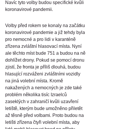
Navíc tyto volby budou specifické kvůli 
koronavirové pandemii.
Volby před rokem se konaly na začátku 
koronavirové pandemie a již tehdy byla 
pro nemocné a pro lidi v karanténě 
zřízena zvláštní hlasovací místa. Nyní 
ale těchto míst bude 751 a budou na ně 
dohlížet drony. Pokud se pomocí dronu 
zjistí, že fronta je příliš dlouhá, budou 
hlasující rozváženi zvláštními vozidly 
na jiná volební místa. Kromě 
nakažených a nemocných je zde také 
problém několika tisíc Izraelců 
zaseklých v zahraničí kvůli uzavření 
letiště, kterým bude umožněno přiletět 
až těsně před volbami. Proto budou na 
letišti zřízena čtyři volební místa, aby 