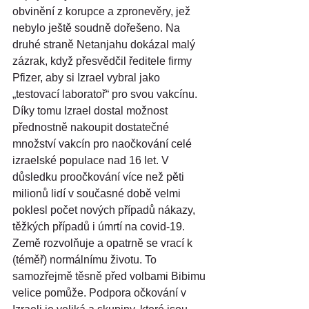
obvinění z korupce a zpronevěry, jež 
nebylo ještě soudně dořešeno. Na 
druhé straně Netanjahu dokázal malý 
zázrak, když přesvědčil ředitele firmy 
Pfizer, aby si Izrael vybral jako 
„testovací laboratoř“ pro svou vakcínu. 
Díky tomu Izrael dostal možnost 
přednostně nakoupit dostatečné 
množství vakcín pro naočkování celé 
izraelské populace nad 16 let. V 
důsledku proočkování více než pěti 
milionů lidí v současné době velmi 
poklesl počet nových případů nákazy, 
těžkých případů i úmrtí na covid-19. 
Země rozvolňuje a opatrně se vrací k 
(téměř) normálnímu životu. To 
samozřejmě těsně před volbami Bibimu 
velice pomůže. Podpora očkování v 