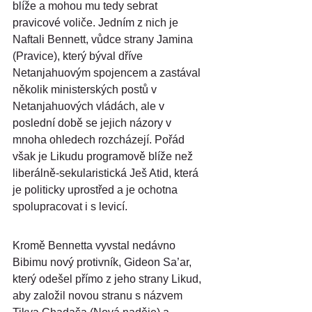
blíže a mohou mu tedy sebrat 
pravicové voliče. Jedním z nich je 
Naftali Bennett, vůdce strany Jamina 
(Pravice), který býval dříve 
Netanjahuovým spojencem a zastával 
několik ministerských postů v 
Netanjahuových vládách, ale v 
poslední době se jejich názory v 
mnoha ohledech rozcházejí. Pořád 
však je Likudu programově blíže než 
liberálně-sekularistická Ješ Atid, která 
je politicky uprostřed a je ochotna 
spolupracovat i s levicí.
Kromě Bennetta vyvstal nedávno 
Bibimu nový protivník, Gideon Sa’ar, 
který odešel přímo z jeho strany Likud, 
aby založil novou stranu s názvem 