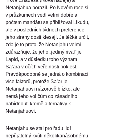
Tikva Chadaša (Nová naděje) a 
Netanjahua porazil. Po Novém roce si 
v průzkumech vedl velmi dobře a 
počtem mandátů se přibližoval Likudu, 
ale v posledních týdnech preference 
jeho strany dosti klesají. Je těžké určit, 
zda je to proto, že Netanjahu velmi 
zdůrazňuje, že jeho „jediný rival“ je 
Lapid, a v důsledku toho význam 
Sa’ara v očích veřejnosti poklesl. 
Pravděpodobně se jedná o kombinaci 
více faktorů, protože Sa’ar je 
Netanjahuovi názorově blízko, ale 
nemá jeho voličům co zásadního 
nabídnout, kromě alternativy k 
Netanjahuovi.
Netanjahu se stal pro řadu lidí 
nepřijatelný kvůli několikanásobnému 