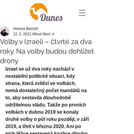
Dunes
Helena Beinish
22. 3. 2021
Minut čtení: 4
Volby v Izraeli – čtvrté za dva
roky. Na volby budou dohlížet
drony
Izrael se už dva roky nachází v 
nestabilní politické situaci, kdy 
strana, která zvítězí ve volbách, 
nemá dostatečný počet mandátů na 
to, aby sestavila dlouhodobě 
udržitelnou vládu. Takže po prvních 
volbách v dubnu 2019 se konaly 
druhé volby o půl roku později, v září 
2019, a třetí v březnu 2020. Ani po 
nich těžce sestavená koalice dlouho 