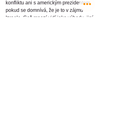
konfliktu ani s americkým prezidentem, 
pokud se domnívá, že je to v zájmu 
Izraele. Což mnozí vidí jako výhodu, jiní 
ale jako nevýhodu. Ti druzí budou 
pravděpodobně volit Lapida.
Poslední předvolební průzkumy byly 
publikovány v pátek 19. března. Po 
tomto datu se již průzkumy nesmějí 
zveřejňovat. V Knesetu je 120 křesel a 
dostanou se do něj jen strany, které 
získají minimálně 3,25 % hlasů. 
Funkční koalice musí mít minimálně 61 
křesel.
Likud v čele s Netanjahuem má nyní 37 
křesel, poslední průzkumy mu dávají 
pouze 30. Na druhém místě je strana 