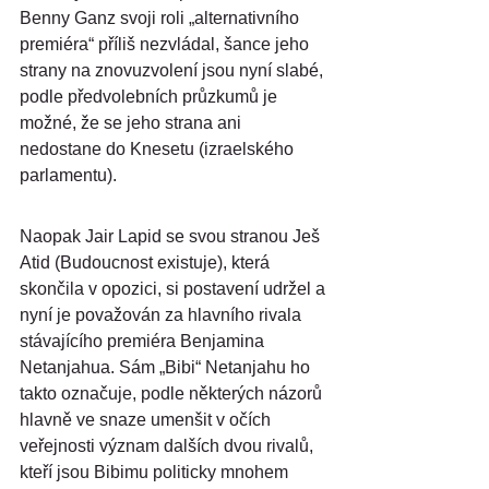
Benny Ganz svoji roli „alternativního 
premiéra“ příliš nezvládal, šance jeho 
strany na znovuzvolení jsou nyní slabé, 
podle předvolebních průzkumů je 
možné, že se jeho strana ani 
nedostane do Knesetu (izraelského 
parlamentu).
Naopak Jair Lapid se svou stranou Ješ 
Atid (Budoucnost existuje), která 
skončila v opozici, si postavení udržel a 
nyní je považován za hlavního rivala 
stávajícího premiéra Benjamina 
Netanjahua. Sám „Bibi“ Netanjahu ho 
takto označuje, podle některých názorů 
hlavně ve snaze umenšit v očích 
veřejnosti význam dalších dvou rivalů, 
kteří jsou Bibimu politicky mnohem 