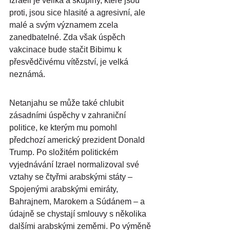
Izraeli je veliká a skupiny, které jsou 
proti, jsou sice hlasité a agresivní, ale 
malé a svým významem zcela 
zanedbatelné. Zda však úspěch 
vakcinace bude stačit Bibimu k 
přesvědčivému vítězství, je velká 
neznámá.
Netanjahu se může také chlubit 
zásadními úspěchy v zahraniční 
politice, ke kterým mu pomohl 
předchozí americký prezident Donald 
Trump. Po složitém politickém 
vyjednávání Izrael normalizoval své 
vztahy se čtyřmi arabskými státy – 
Spojenými arabskými emiráty, 
Bahrajnem, Marokem a Súdánem – a 
údajně se chystají smlouvy s několika 
dalšími arabskými zeměmi. Po výměně 