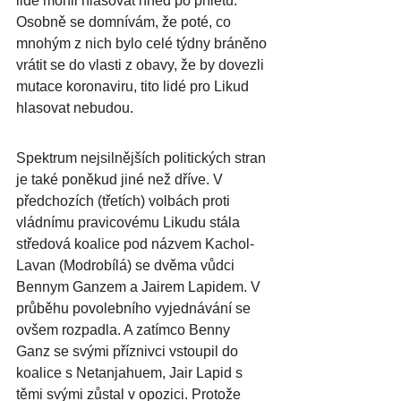
lidé mohli hlasovat hned po příletu. 
Osobně se domnívám, že poté, co 
mnohým z nich bylo celé týdny bráněno 
vrátit se do vlasti z obavy, že by dovezli 
mutace koronaviru, tito lidé pro Likud 
hlasovat nebudou.
Spektrum nejsilnějších politických stran 
je také poněkud jiné než dříve. V 
předchozích (třetích) volbách proti 
vládnímu pravicovému Likudu stála 
středová koalice pod názvem Kachol-
Lavan (Modrobílá) se dvěma vůdci 
Bennym Ganzem a Jairem Lapidem. V 
průběhu povolebního vyjednávání se 
ovšem rozpadla. A zatímco Benny 
Ganz se svými příznivci vstoupil do 
koalice s Netanjahuem, Jair Lapid s 
těmi svými zůstal v opozici. Protože 