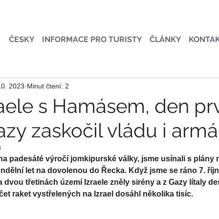
ČESKY
INFORMACE PRO TURISTY
ČLÁNKY
KONTA
10. 2023
Minut čtení: 2
raele s Hamásem, den prv
azy zaskočil vládu i arm
3
 na padesáté výročí jomkipurské války, jsme usínali s plány na
pondělní let na dovolenou do Řecka. Když jsme se ráno 7. říjn
 dvou třetinách území Izraele zněly sirény a z Gazy lítaly des
čet raket vystřelených na Izrael dosáhl několika tisíc.  