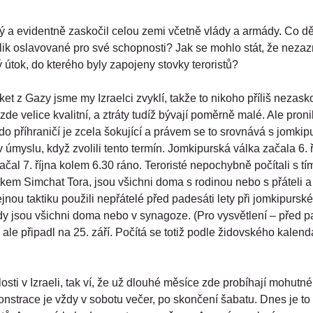
 a evidentně zaskočil celou zemi včetně vlády a armády. Co děl
olik oslavované pro své schopnosti? Jak se mohlo stát, že neza
 útok, do kterého byly zapojeny stovky teroristů?
et z Gazy jsme my Izraelci zvyklí, takže to nikoho příliš nezask
zde velice kvalitní, a ztráty tudíž bývají poměrně malé. Ale proni
 do příhraničí je zcela šokující a právem se to srovnává s jomkip
ě v úmyslu, když zvolili tento termín. Jomkipurská válka začala 6. 
čal 7. října kolem 6.30 ráno. Teroristé nepochybně počítali s tím
kem Simchat Tora, jsou všichni doma s rodinou nebo s přáteli a
ejnou taktiku použili nepřátelé před padesáti lety při jomkipurské
kdy jsou všichni doma nebo v synagoze. (Pro vysvětlení – před pa
s ale připadl na 25. září. Počítá se totiž podle židovského kalend
osti v Izraeli, tak ví, že už dlouhé měsíce zde probíhají mohut
onstrace je vždy v sobotu večer, po skončení šabatu. Dnes je to 