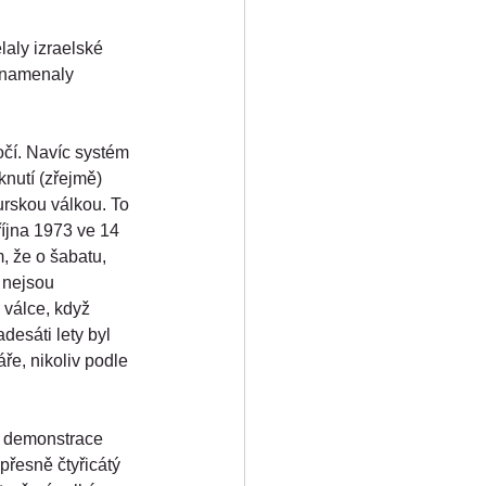
aly izraelské 
znamenaly 
očí. Navíc systém 
knutí (zřejmě) 
urskou válkou. To 
října 1973 ve 14 
, že o šabatu, 
 nejsou 
 válce, když 
desáti lety byl 
áře, nikoliv podle 
né demonstrace 
přesně čtyřicátý 