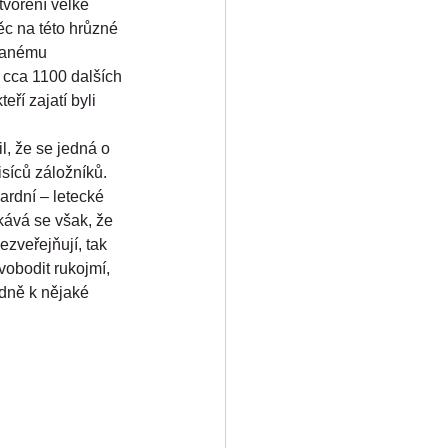
tvoření velké 
ěc na této hrůzné 
ídanému 
 cca 1100 dalších 
ří zajatí byli 
, že se jedná o 
isíců záložníků. 
ardní – letecké 
kává se však, že 
zveřejňují, tak 
vobodit rukojmí, 
adně k nějaké 