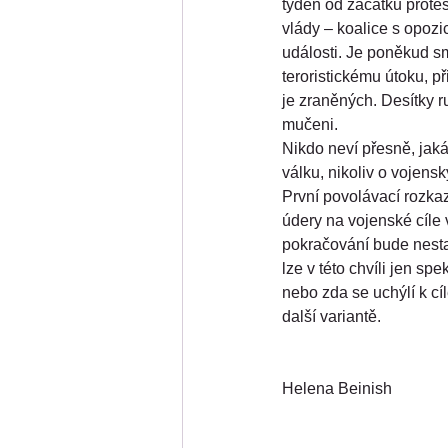
týden od začátku protes
vlády – koalice s opozi
události. Je poněkud s
teroristickému útoku, p
je zraněných. Desítky r
mučeni.
Nikdo neví přesně, jaká
válku, nikoliv o vojensk
První povolávací rozkaz
údery na vojenské cíle 
pokračování bude nesta
lze v této chvíli jen sp
nebo zda se uchýlí k cí
další variantě.
Helena Beinish