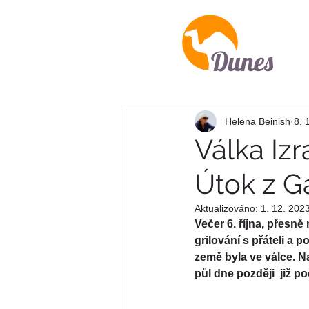
Dunes
Helena Beinish
8. 
Válka Iz
Útok z G
Aktualizováno:
1. 12. 202
Večer 6. října, přesně
grilování s přáteli a 
země byla ve válce. Na
půl dne později  již po