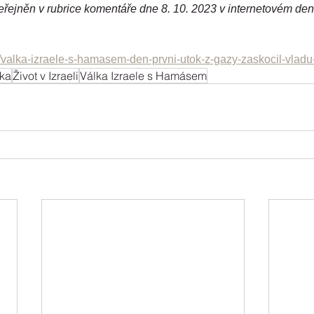
řejněn v rubrice komentáře dne 8. 10. 2023 v internetovém den
/valka-izraele-s-hamasem-den-prvni-utok-z-gazy-zaskocil-vladu
ika
Život v Izraeli
Válka Izraele s Hamásem