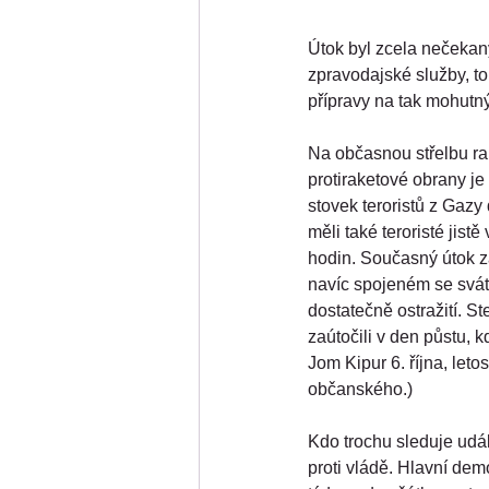
Útok byl zcela nečekaný
zpravodajské služby, t
přípravy na tak mohutný
Na občasnou střelbu rak
protiraketové obrany je 
stovek teroristů z Gazy
měli také teroristé jist
hodin. Současný útok za
navíc spojeném se svát
dostatečně ostražití. St
zaútočili v den půstu, 
Jom Kipur 6. října, leto
občanského.)
Kdo trochu sleduje udál
proti vládě. Hlavní dem