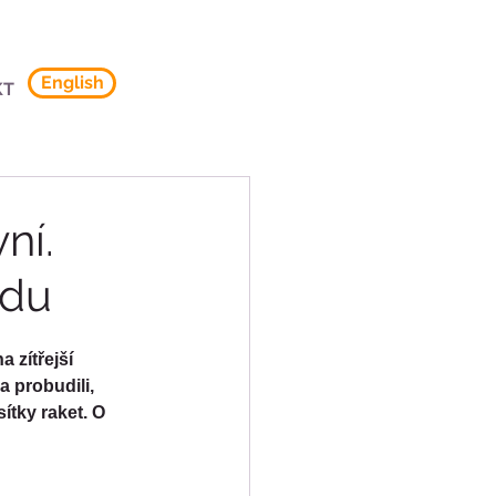
English
KT
ní.
ádu
 zítřejší 
a probudili, 
ítky raket. O 