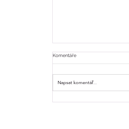
Komentáře
Napsat komentář...
Divoká zvířata v izraelských
městech