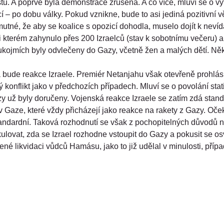
tů. A poprvé byla demonstrace zrušena. A co více, mluví se o vy
cí – po dobu války. Pokud vznikne, bude to asi jediná pozitivní v
mutné, že aby se koalice s opozicí dohodla, muselo dojít k nev
ři kterém zahynulo přes 200 Izraelců (stav k sobotnímu večeru) a
ukojmích byly odvlečeny do Gazy, včetně žen a malých dětí. Někte
 bude reakce Izraele. Premiér Netanjahu však otevřeně prohlásil
ý konflikt jako v předchozích případech. Mluví se o povolání stat
y už byly doručeny. Vojenská reakce Izraele se zatím zdá stand
v Gaze, které vždy přicházejí jako reakce na rakety z Gazy. Oče
ndardní. Taková rozhodnutí se však z pochopitelných důvodů ne
ekulovat, zda se Izrael rozhodne vstoupit do Gazy a pokusit se os
lené likvidaci vůdců Hamásu, jako to již udělal v minulosti, příp