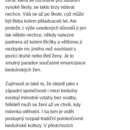
žena, která se rozhodne pro studium 
vysoké školy, se takto brzy vdávat 
nechce. Vdá se až po škole, což může 
být třeba kolem pětadvaceti let. Ale 
protože z výše uvedených důvodů ji jen 
tak někdo nechce, někdy nalezne 
partnera až kolem třicítky a většinou jí 
nezbyde nic jiného než souhlasit s 
pozicí druhé nebo třetí ženy. Je to 
smutný paradox současné emancipace 
beduínských žen.
Zajímavé je také to, že stejně jako v 
západní společnosti i mezi beduíny 
existují milostné vztahy bez svatby. 
Někteří muži se žení až ve chvíli, kdy 
milenka otěhotní. I na tom je vidět 
postupný rozpad tradiční polokočovné 
beduínské kultury. V předchozích 