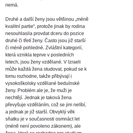
nemá.
Druhé a další ženy jsou většinou „méně 
kvalitní partie“, protože jinak by rodina 
nesouhlasila provdat dceru do pozice 
druhé či třetí ženy. Často jsou již starší 
či méně pohledné. Zvláštní kategorií, 
která vznikla teprve v posledních 
letech, jsou ženy vzdělané. V Izraeli 
může každá žena studovat, pokud se k 
tomu rozhodne, takže přibývají i 
vysokoškolsky vzdělané beduínské 
ženy. Problém ale je, že muži je 
nechtějí. Jednak je taková žena 
převyšuje vzděláním, což se jim nelíbí, 
a jednak je již starší. Obvyklý věk 
sňatku je v současnosti osmnáct let 
(méně není povoleno zákonem), ale 