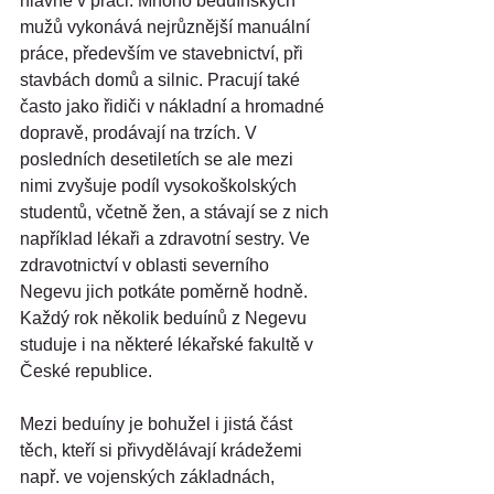
hlavně v práci. Mnoho beduínských 
mužů vykonává nejrůznější manuální 
práce, především ve stavebnictví, při 
stavbách domů a silnic. Pracují také 
často jako řidiči v nákladní a hromadné 
dopravě, prodávají na trzích. V 
posledních desetiletích se ale mezi 
nimi zvyšuje podíl vysokoškolských 
studentů, včetně žen, a stávají se z nich 
například lékaři a zdravotní sestry. Ve 
zdravotnictví v oblasti severního 
Negevu jich potkáte poměrně hodně. 
Každý rok několik beduínů z Negevu 
studuje i na některé lékařské fakultě v 
České republice.
Mezi beduíny je bohužel i jistá část 
těch, kteří si přivydělávají krádežemi 
např. ve vojenských základnách, 