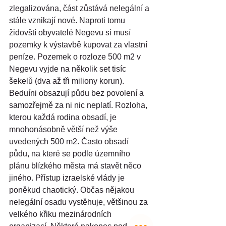
zlegalizována, část zůstává nelegální a 
stále vznikají nové. Naproti tomu 
židovští obyvatelé Negevu si musí 
pozemky k výstavbě kupovat za vlastní 
peníze. Pozemek o rozloze 500 m2 v 
Negevu vyjde na několik set tisíc 
šekelů (dva až tři miliony korun). 
Beduíni obsazují půdu bez povolení a 
samozřejmě za ni nic neplatí. Rozloha, 
kterou každá rodina obsadí, je 
mnohonásobně větší než výše 
uvedených 500 m2. Často obsadí 
půdu, na které se podle územního 
plánu blízkého města má stavět něco 
jiného. Přístup izraelské vlády je 
poněkud chaotický. Občas nějakou 
nelegální osadu vystěhuje, většinou za 
velkého křiku mezinárodních 