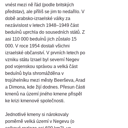
vnést mezi ně řád (podle britských 
představ), ale příliš se jim to nedařilo. V 
době arabsko-izraelské války za 
nezávislost v letech 1948–1949 část 
beduínů uprchla do sousedních států. Z 
asi 110 000 beduínů jich zůstalo 15 
000. V roce 1954 dostali všichni 
izraelské občanství. V prvních letech po 
vzniku státu Izrael byl severní Negev 
pod vojenskou správou a velká část 
beduínů byla shromážděna v 
trojúhelníku mezi městy Beerševa, Arad 
a Dimona, kde žijí dodnes. Přesun části 
kmenů na území jiného kmene přispěl 
ke krizi kmenové společnosti.
Jednotlivé kmeny si nárokovaly 
poměrně velká území v Negevu (o 