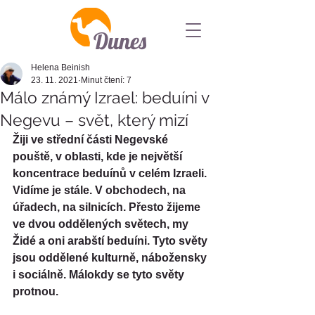
Dunes
Helena Beinish
23. 11. 2021
Minut čtení: 7
Málo známý Izrael: beduíni v
Negevu – svět, který mizí
Žiji ve střední části Negevské 
pouště, v oblasti, kde je největší 
koncentrace beduínů v celém Izraeli. 
Vidíme je stále. V obchodech, na 
úřadech, na silnicích. Přesto žijeme 
ve dvou oddělených světech, my 
Židé a oni arabští beduíni. Tyto světy 
jsou oddělené kulturně, nábožensky 
i sociálně. Málokdy se tyto světy 
protnou.