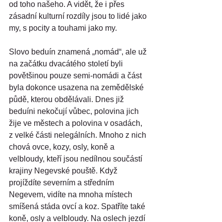
od toho našeho. A vidět, že i přes 
zásadní kulturní rozdíly jsou to lidé jako 
my, s pocity a touhami jako my.
Slovo beduín znamená „nomád“, ale už 
na začátku dvacátého století byli 
povětšinou pouze semi-nomádi a část 
byla dokonce usazena na zemědělské 
půdě, kterou obdělávali. Dnes již 
beduíni nekočují vůbec, polovina jich 
žije ve městech a polovina v osadách, 
z velké části nelegálních. Mnoho z nich 
chová ovce, kozy, osly, koně a 
velbloudy, kteří jsou nedílnou součástí 
krajiny Negevské pouště. Když 
projíždíte severním a středním 
Negevem, vidíte na mnoha místech 
smíšená stáda ovcí a koz. Spatříte také 
koně, osly a velbloudy. Na oslech jezdí 