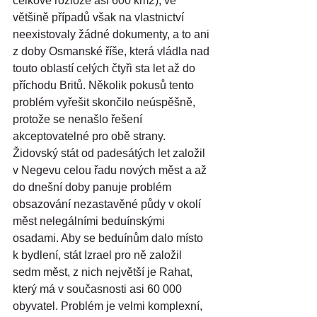
celkové rozloze asi 600 km2), ve 
většině případů však na vlastnictví 
neexistovaly žádné dokumenty, a to ani 
z doby Osmanské říše, která vládla nad 
touto oblastí celých čtyři sta let až do 
příchodu Britů. Několik pokusů tento 
problém vyřešit skončilo neúspěšně, 
protože se nenašlo řešení 
akceptovatelné pro obě strany. 
Židovský stát od padesátých let založil 
v Negevu celou řadu nových měst a až 
do dnešní doby panuje problém 
obsazování nezastavěné půdy v okolí 
měst nelegálními beduínskými 
osadami. Aby se beduínům dalo místo 
k bydlení, stát Izrael pro ně založil 
sedm měst, z nich největší je Rahat, 
který má v současnosti asi 60 000 
obyvatel. Problém je velmi komplexní, 