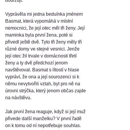
dodržují.
Vyprávěla mi jedna beduínka jménem 
Basmat, která vypomáhá v místní 
nemocnici, že její otec měl tři ženy. Její 
maminka byla první žena, poté si 
přivedl ještě dvě. Tyto tři ženy měly tři 
různé domy ve stejné vesnici. Jenže 
její otec žil trvale v domácnosti třetí 
ženy a ty dvě předchozí jenom 
navštěvoval. Basmat s lítostí v hlase 
vypráví, že ona a její sourozenci si k 
němu nevytvořili vztah, byl pro ně na 
úrovni strýčka, který jenom občas zajde 
na návštěvu.
Jak první žena reaguje, když si její muž 
přivede další manželku? V první řadě 
on k tomu od ní nepotřebuje souhlas. 