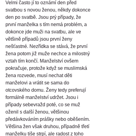
Velmi často jí to oznámí den před 
svatbou s novou ženou, někdy dokonce 
den po svatbě. Jsou prý případy, že 
první manželka s tím nemá problém, a 
dokonce jde muži na svatbu, ale ve 
většině případů jsou první ženy 
nešťastné. Nezřídka se stává, že první 
žena potom již muže nechce a milostný 
vztah tím končí. Manželství ovšem 
pokračuje, protože když se muslimská 
žena rozvede, musí nechat děti 
manželovi a vrátit se sama do 
otcovského domu. Ženy tedy preferují 
formálně manželství udržet. Jsou i 
případy sebevražd poté, co se muž 
oženil s další ženou, většinou 
předávkováním prášky nebo oběšením. 
Většina žen však druhou, případně třetí 
manželku tiše strpí, ale radost z toho 