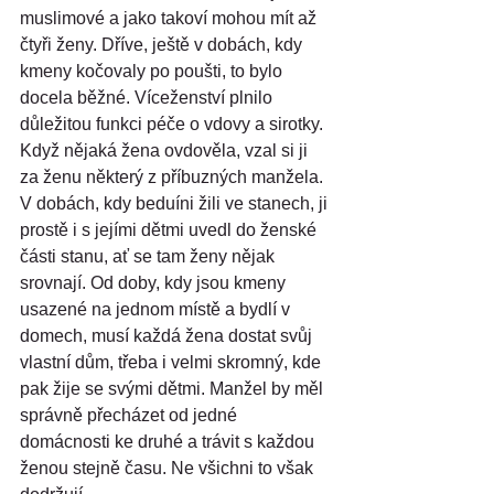
muslimové a jako takoví mohou mít až 
čtyři ženy. Dříve, ještě v dobách, kdy 
kmeny kočovaly po poušti, to bylo 
docela běžné. Víceženství plnilo 
důležitou funkci péče o vdovy a sirotky. 
Když nějaká žena ovdověla, vzal si ji 
za ženu některý z příbuzných manžela. 
V dobách, kdy beduíni žili ve stanech, ji 
prostě i s jejími dětmi uvedl do ženské 
části stanu, ať se tam ženy nějak 
srovnají. Od doby, kdy jsou kmeny 
usazené na jednom místě a bydlí v 
domech, musí každá žena dostat svůj 
vlastní dům, třeba i velmi skromný, kde 
pak žije se svými dětmi. Manžel by měl 
správně přecházet od jedné 
domácnosti ke druhé a trávit s každou 
ženou stejně času. Ne všichni to však 