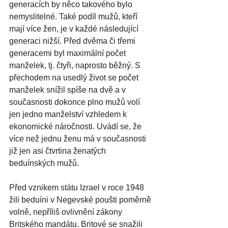
generacích by něco takového bylo 
nemyslitelné. Také podíl mužů, kteří 
mají více žen, je v každé následující 
generaci nižší. Před dvěma či třemi 
generacemi byl maximální počet 
manželek, tj. čtyři, naprosto běžný. S 
přechodem na usedlý život se počet 
manželek snížil spíše na dvě a v 
současnosti dokonce plno mužů volí 
jen jedno manželství vzhledem k 
ekonomické náročnosti. Uvádí se, že 
více než jednu ženu má v současnosti 
již jen asi čtvrtina ženatých 
beduínských mužů.
Před vznikem státu Izrael v roce 1948 
žili beduíni v Negevské poušti poměrně 
volně, nepříliš ovlivnění zákony 
Britského mandátu. Britové se snažili 