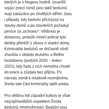
kterých je v Negevu hodně. Izraelští 
vojáci (mezi nimiž jsou také beduíni) 
mají zakázáno po zlodějích střílet. Jsou 
i případy, kdy beduíni přicházejí na 
stavby domů a po stavitelích požadují 
peníze za „ochranu“. Většinou je 
dostanou, protože místní policie tyto 
delikty přehlíží z obavy o vlastní domy. 
Kriminalita beduínů se dočasně silně 
zhoršila v období druhého a třetího 
lockdownu (podzim 2020 – leden 
2021), kdy řada z nich nemohla chodit 
do práce a zůstala bez příjmu. Po 
návratu země k relativně normálnímu 
životu tato část kriminality opět ustala.
Pro většinu lidí západní kultury je však 
nejzajímavějším aspektem života 
beduínů mnohoženství. Beduíni jsou 