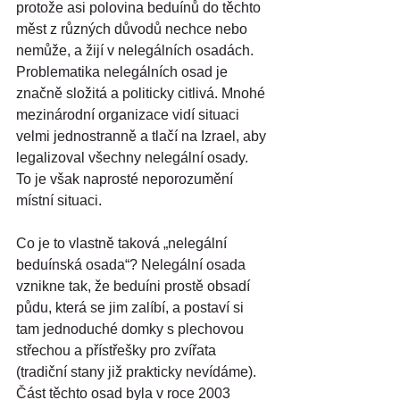
protože asi polovina beduínů do těchto 
měst z různých důvodů nechce nebo 
nemůže, a žijí v nelegálních osadách. 
Problematika nelegálních osad je 
značně složitá a politicky citlivá. Mnohé 
mezinárodní organizace vidí situaci 
velmi jednostranně a tlačí na Izrael, aby 
legalizoval všechny nelegální osady. 
To je však naprosté neporozumění 
místní situaci.
Co je to vlastně taková „nelegální 
beduínská osada“? Nelegální osada 
vznikne tak, že beduíni prostě obsadí 
půdu, která se jim zalíbí, a postaví si 
tam jednoduché domky s plechovou 
střechou a přístřešky pro zvířata 
(tradiční stany již prakticky nevídáme). 
Část těchto osad byla v roce 2003 