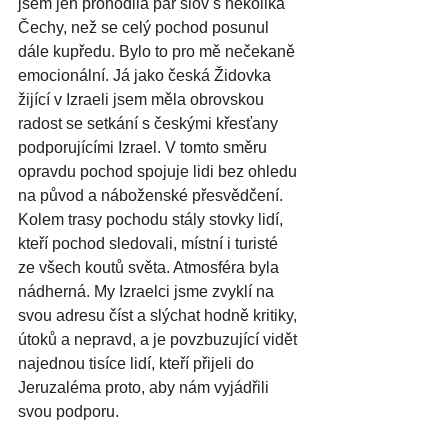
jsem jen prohodila pár slov s několika 
Čechy, než se celý pochod posunul 
dále kupředu. Bylo to pro mě nečekaně 
emocionální. Já jako česká Židovka 
žijící v Izraeli jsem měla obrovskou 
radost se setkání s českými křesťany 
podporujícími Izrael. V tomto směru 
opravdu pochod spojuje lidi bez ohledu 
na původ a náboženské přesvědčení. 
Kolem trasy pochodu stály stovky lidí, 
kteří pochod sledovali, místní i turisté 
ze všech koutů světa. Atmosféra byla 
nádherná. My Izraelci jsme zvyklí na 
svou adresu číst a slýchat hodně kritiky, 
útoků a nepravd, a je povzbuzující vidět 
najednou tisíce lidí, kteří přijeli do 
Jeruzaléma proto, aby nám vyjádřili 
svou podporu.