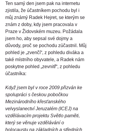
Ten samý den jsem pak na internetu 
zjistila, že účastníkem pochodu byl i 
můj známý Radek Hejret, se kterým se 
znám z doby, kdy jsem pracovala v 
Praze v Židovském muzeu. Požádala 
jsem ho, aby sepsal své dojmy a 
důvody, proč se pochodu zúčastnil. Můj 
pohled je „zvenčí“, z pohledu diváka a 
také místního obyvatele, a Radek nám 
poskytne pohled „zevnitř“, z pohledu 
účastníka:
Když jsem byl v roce 2009 přizván ke 
spolupráci s českou pobočkou 
Mezinárodního křesťanského 
velvyslanectví Jeruzalém (ICEJ) na 
vzdělávacím projektu Světlo paměti, 
který se věnuje vzdělávání o 
holocaustu na základních a středních 