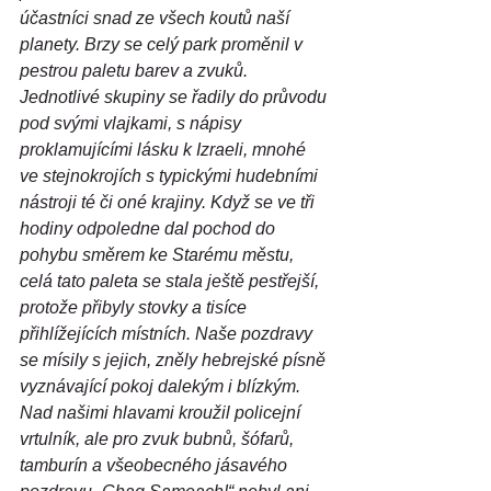
účastníci snad ze všech koutů naší 
planety. Brzy se celý park proměnil v 
pestrou paletu barev a zvuků. 
Jednotlivé skupiny se řadily do průvodu 
pod svými vlajkami, s nápisy 
proklamujícími lásku k Izraeli, mnohé 
ve stejnokrojích s typickými hudebními 
nástroji té či oné krajiny. Když se ve tři 
hodiny odpoledne dal pochod do 
pohybu směrem ke Starému městu, 
celá tato paleta se stala ještě pestřejší, 
protože přibyly stovky a tisíce 
přihlížejících místních. Naše pozdravy 
se mísily s jejich, zněly hebrejské písně 
vyznávající pokoj dalekým i blízkým. 
Nad našimi hlavami kroužil policejní 
vrtulník, ale pro zvuk bubnů, šófarů, 
tamburín a všeobecného jásavého 