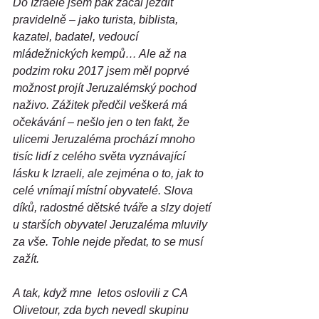
Do Izraele jsem pak začal jezdit 
pravidelně – jako turista, biblista, 
kazatel, badatel, vedoucí 
mládežnických kempů… Ale až na 
podzim roku 2017 jsem měl poprvé 
možnost projít Jeruzalémský pochod 
naživo. Zážitek předčil veškerá má 
očekávání – nešlo jen o ten fakt, že 
ulicemi Jeruzaléma prochází mnoho 
tisíc lidí z celého světa vyznávající 
lásku k Izraeli, ale zejména o to, jak to 
celé vnímají místní obyvatelé. Slova 
díků, radostné dětské tváře a slzy dojetí 
u starších obyvatel Jeruzaléma mluvily 
za vše. Tohle nejde předat, to se musí 
zažít.
A tak, když mne  letos oslovili z CA 
Olivetour, zda bych nevedl skupinu 