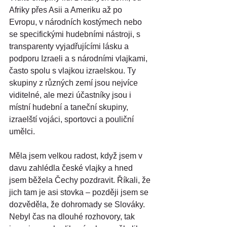
Afriky přes Asii a Ameriku až po 
Evropu, v národních kostýmech nebo 
se specifickými hudebními nástroji, s 
transparenty vyjadřujícími lásku a 
podporu Izraeli a s národními vlajkami, 
často spolu s vlajkou izraelskou. Ty 
skupiny z různých zemí jsou nejvíce 
viditelné, ale mezi účastníky jsou i 
místní hudební a taneční skupiny, 
izraelští vojáci, sportovci a pouliční 
umělci.
Měla jsem velkou radost, když jsem v 
davu zahlédla české vlajky a hned 
jsem běžela Čechy pozdravit. Říkali, že 
jich tam je asi stovka – později jsem se 
dozvěděla, že dohromady se Slováky. 
Nebyl čas na dlouhé rozhovory, tak 