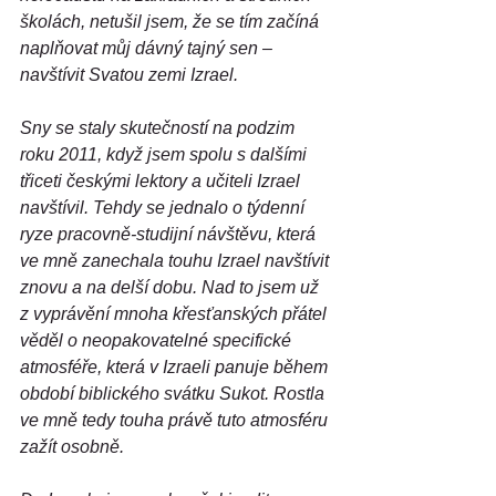
školách, netušil jsem, že se tím začíná 
naplňovat můj dávný tajný sen – 
navštívit Svatou zemi Izrael.
Sny se staly skutečností na podzim 
roku 2011, když jsem spolu s dalšími 
třiceti českými lektory a učiteli Izrael 
navštívil. Tehdy se jednalo o týdenní 
ryze pracovně-studijní návštěvu, která 
ve mně zanechala touhu Izrael navštívit 
znovu a na delší dobu. Nad to jsem už 
z vyprávění mnoha křesťanských přátel 
věděl o neopakovatelné specifické 
atmosféře, která v Izraeli panuje během 
období biblického svátku Sukot. Rostla 
ve mně tedy touha právě tuto atmosféru 
zažít osobně.