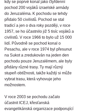
kdy se poprvé konal jako čtyřdenní 
pochod 200 vojáků izraelské armády 
do Jeruzaléma. K pochodu se tehdy 
přidalo 50 civilistů. Pochod se stal 
tradicí a jen o dva roky později, v roce 
1957, se ho účastnilo již 5 tisíc vojáků a 
civilistů. V roce 1966 to bylo už 15 000 
lidí. Původně se pochod konal o 
Pesachu, ale v roce 1974 byl přesunut 
na Sukot a zredukován na jeden den 
pochodu pouze Jeruzalémem, ale byly 
přidány různé trasy. Ty mají různý 
stupeň obtížnosti, takže každý si může 
vybrat trasu, která vyhovuje jeho 
možnostem.
V roce 2003 se pochodu začalo 
účastnit ICEJ, křesťanská 
evangelikánská organizace podporující 