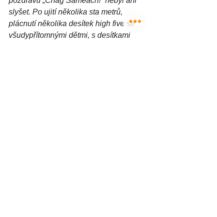
pozdravu „Chag Sameach!“ nebyl ani 
slyšet. Po ujití několika sta metrů, 
plácnutí několika desítek high five se 
všudypřítomnými dětmi, s desítkami 
podaných rukou s dospělými a 
stovkami protnutých pohledů říkajících 
DĚKUJEME jsem se rozplakal. Slzy 
radosti a dojetí nešlo zastavit. Drže 
českou vlajku jsem jakoby zdáli slyšel: 
„Czechia, we thank you Czechia.“ A v 
mém srdci znělo: „Stojíme při vás, 
nejste sami. I když vás většina světa z 
politických důvodů nenávidí, jste Pánu 
Bohu milí, vzácní, milovaní.“
(Radek Hejret je lektor a koordinátor 
vzdělávacích projektů ICEJ, lektor 
přednášek o moderním Izraeli a garant 
literární disciplíny v rámci soutěžního 