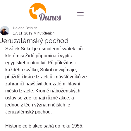
Dunes
Helena Beinish
17. 11. 2019
Minut čtení: 4
Jeruzalémský pochod
Svátek Sukot je osmidenní svátek, při 
kterém si Židé připomínají vyjití z 
egyptského otroctví. Při příležitosti 
každého svátku, Sukot nevyjímaje, 
přijíždějí tisíce Izraelců i návštěvníků ze 
zahraničí navštívit Jeruzalém, hlavní 
město Izraele. Kromě náboženských 
oslav se zde konají různé akce, a 
jednou z těch významnějších je 
Jeruzalémský pochod.
Historie celé akce sahá do roku 1955, 