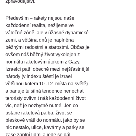
zpravodajství.
Především – rakety nejsou naše 
každodenní realita, nežijeme ve 
válečné zóně, ale v úžasné dynamické 
zemi, a většina dnů je naplněna 
běžnými radostmi a starostmi. Občas je 
ovšem náš běžný život vykolejen z 
normálu raketovým útokem z Gazy. 
Izraelci patří obecně mezi nejšťastnější 
národy (v indexu štěstí je Izrael 
většinou kolem 10.-12. místa na světě) 
a panuje tu silná tendence nenechat 
teroristy ovlivnit náš každodenní život 
víc, než je nezbytně nutné. Jen co 
ustane raketová palba, život se 
bleskově vrátí do normálu, jako by se 
nic nestalo, ulice, kavárny a parky se 
zase zaplní lidmi a jede se dál.