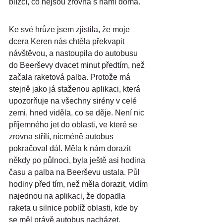
blízcí, co nejsou zrovna s námi doma.
Ke své hrůze jsem zjistila, že moje 
dcera Keren nás chtěla překvapit 
návštěvou, a nastoupila do autobusu 
do Beerševy dvacet minut předtím, než 
začala raketová palba. Protože má 
stejně jako já staženou aplikaci, která 
upozorňuje na všechny sirény v celé 
zemi, hned viděla, co se děje. Není nic 
příjemného jet do oblasti, ve které se 
zrovna střílí, nicméně autobus 
pokračoval dál. Měla k nám dorazit 
někdy po půlnoci, byla ještě asi hodina 
času a palba na Beerševu ustala. Půl 
hodiny před tím, než měla dorazit, vidím 
najednou na aplikaci, že dopadla 
raketa u silnice poblíž oblasti, kde by 
se měl právě autobus nacházet.