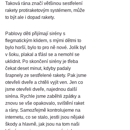
Taková rána značí většinou sestřelení 
rakety protiraketovým systémem, může 
to být ale i dopad rakety.
Pablovy děti přijímají sirény s 
flegmatickým klidem, s mými dětmi to 
bylo horší, bylo to pro ně nové. Jolík byl 
v šoku, plakal a třásl se a nemohl se 
uklidnit. Po skončení sirény je třeba 
čekat deset minut, kdyby padaly 
šrapnely ze sestřelené rakety. Pak jsme 
otevřeli dveře a chtěli vyjít ven. Jen co 
jsme otevřeli dveře, najednou další 
siréna. Rychle jsme zaběhli zpátky a 
znovu se vše opakovalo, svištění raket 
a rány. Samozřejmě kontrolujeme na 
internetu, co se stalo, jestli jsou nějaké 
škody a hlavně, jak jsou na tom naši 