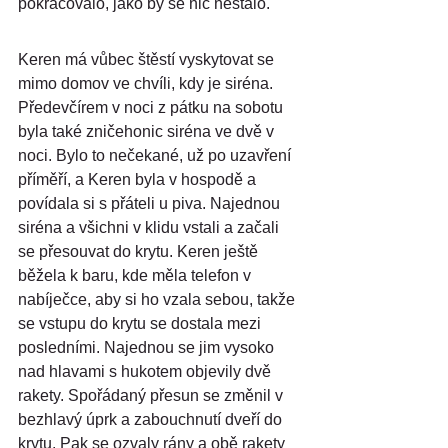
pokračovalo, jako by se nic nestalo.
Keren má vůbec štěstí vyskytovat se 
mimo domov ve chvíli, kdy je siréna. 
Předevčírem v noci z pátku na sobotu 
byla také zničehonic siréna ve dvě v 
noci. Bylo to nečekané, už po uzavření 
příměří, a Keren byla v hospodě a 
povídala si s přáteli u piva. Najednou 
siréna a všichni v klidu vstali a začali 
se přesouvat do krytu. Keren ještě 
běžela k baru, kde měla telefon v 
nabíječce, aby si ho vzala sebou, takže 
se vstupu do krytu se dostala mezi 
posledními. Najednou se jim vysoko 
nad hlavami s hukotem objevily dvě 
rakety. Spořádaný přesun se změnil v 
bezhlavý úprk a zabouchnutí dveří do 
krytu. Pak se ozvaly rány a obě rakety 