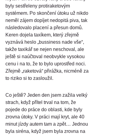
byly sestřeleny protiraketovým 
systémem. Po skončení útoku už nikdo 
neměl zájem dopíjet nedopitá piva, tak 
následovalo placení a přesun domů. 
Keren dojela taxíkem, který zřejmě 
vyznává heslo „bussiness nade vše“, 
takže taxikář se nejen neschoval, ale 
ještě si naúčtoval neobvykle vysokou 
cenu i na to, že to bylo uprostřed noci. 
Zřejmě „raketová“ přirážka, nicméně za 
to riziko si to zasloužil.
Co ještě? Jeden den jsem zažila velký 
strach, když přítel trval na tom, že 
pojede do práce do oblasti, kde byly 
zrovna útoky. V práci mají kryt, ale 40 
minut jízdy autem tam a zpět… Jednou 
byla siréna, když jsem byla zrovna na 