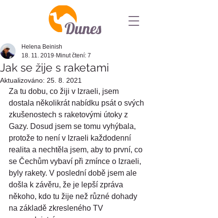
Dunes
Helena Beinish
18. 11. 2019
Minut čtení: 7
Jak se žije s raketami
Aktualizováno:
25. 8. 2021
Za tu dobu, co žiji v Izraeli, jsem 
dostala několikrát nabídku psát o svých 
zkušenostech s raketovými útoky z 
Gazy. Dosud jsem se tomu vyhýbala, 
protože to není v Izraeli každodenní 
realita a nechtěla jsem, aby to první, co 
se Čechům vybaví při zmínce o Izraeli, 
byly rakety. V poslední době jsem ale 
došla k závěru, že je lepší zpráva 
někoho, kdo tu žije než různé dohady 
na základě zkresleného TV 