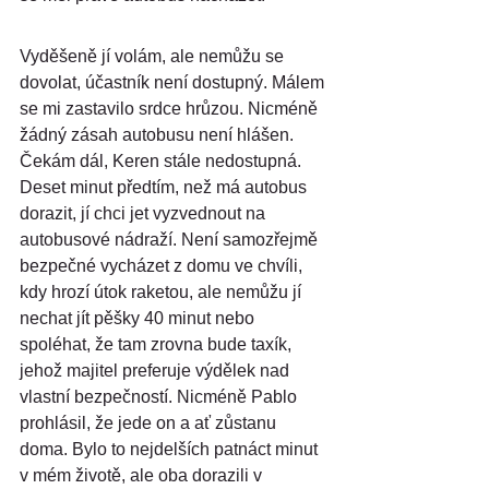
Vyděšeně jí volám, ale nemůžu se 
dovolat, účastník není dostupný. Málem 
se mi zastavilo srdce hrůzou. Nicméně 
žádný zásah autobusu není hlášen. 
Čekám dál, Keren stále nedostupná. 
Deset minut předtím, než má autobus 
dorazit, jí chci jet vyzvednout na 
autobusové nádraží. Není samozřejmě 
bezpečné vycházet z domu ve chvíli, 
kdy hrozí útok raketou, ale nemůžu jí 
nechat jít pěšky 40 minut nebo 
spoléhat, že tam zrovna bude taxík, 
jehož majitel preferuje výdělek nad 
vlastní bezpečností. Nicméně Pablo 
prohlásil, že jede on a ať zůstanu 
doma. Bylo to nejdelších patnáct minut 
v mém životě, ale oba dorazili v 