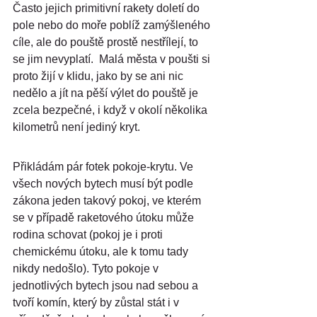
Často jejich primitivní rakety doletí do 
pole nebo do moře poblíž zamýšleného 
cíle, ale do pouště prostě nestřílejí, to 
se jim nevyplatí.  Malá města v poušti si 
proto žijí v klidu, jako by se ani nic 
nedělo a jít na pěší výlet do pouště je 
zcela bezpečné, i když v okolí několika 
kilometrů není jediný kryt.
Přikládám pár fotek pokoje-krytu. Ve 
všech nových bytech musí být podle 
zákona jeden takový pokoj, ve kterém 
se v případě raketového útoku může 
rodina schovat (pokoj je i proti 
chemickému útoku, ale k tomu tady 
nikdy nedošlo). Tyto pokoje v 
jednotlivých bytech jsou nad sebou a 
tvoří komín, který by zůstal stát i v 