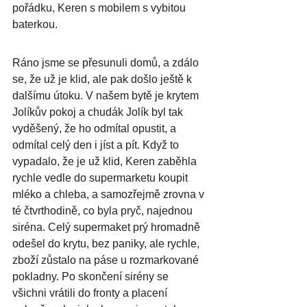
pořádku, Keren s mobilem s vybitou 
baterkou.
Ráno jsme se přesunuli domů, a zdálo 
se, že už je klid, ale pak došlo ještě k 
dalšímu útoku. V našem bytě je krytem 
Jolíkův pokoj a chudák Jolík byl tak 
vyděšený, že ho odmítal opustit, a 
odmítal celý den i jíst a pít. Když to 
vypadalo, že je už klid, Keren zaběhla 
rychle vedle do supermarketu koupit 
mléko a chleba, a samozřejmě zrovna v 
té čtvrthodině, co byla pryč, najednou 
siréna. Celý supermaket prý hromadně 
odešel do krytu, bez paniky, ale rychle, 
zboží zůstalo na páse u rozmarkované 
pokladny. Po skončení sirény se 
všichni vrátili do fronty a placení 