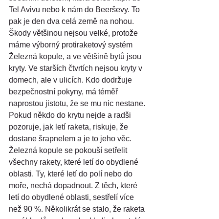
Tel Avivu nebo k nám do Beerševy. To 
pak je den dva celá země na nohou. 
Škody většinou nejsou velké, protože 
máme výborný protiraketový systém 
Železná kopule, a ve většině bytů jsou 
kryty. Ve starších čtvrtích nejsou kryty v 
domech, ale v ulicích. Kdo dodržuje 
bezpečnostní pokyny, má téměř 
naprostou jistotu, že se mu nic nestane. 
Pokud někdo do krytu nejde a radši 
pozoruje, jak letí raketa, riskuje, že 
dostane šrapnelem a je to jeho věc. 
Železná kopule se pokouší setřelit 
všechny rakety, které letí do obydlené 
oblasti. Ty, které letí do polí nebo do 
moře, nechá dopadnout. Z těch, které 
letí do obydlené oblasti, sestřelí více 
než 90 %. Několikrát se stalo, že raketa 