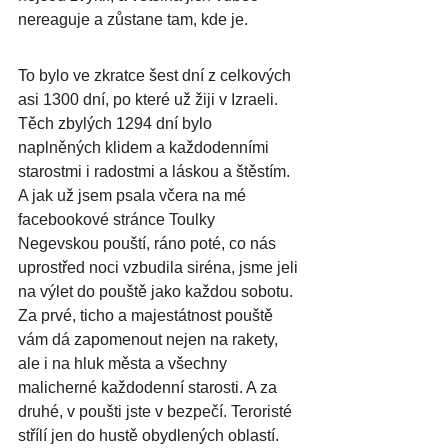
nereaguje a zůstane tam, kde je.
To bylo ve zkratce šest dní z celkových 
asi 1300 dní, po které už žiji v Izraeli. 
Těch zbylých 1294 dní bylo 
naplněných klidem a každodenními 
starostmi i radostmi a láskou a štěstím. 
A jak už jsem psala včera na mé 
facebookové stránce Toulky 
Negevskou pouští, ráno poté, co nás 
uprostřed noci vzbudila siréna, jsme jeli 
na výlet do pouště jako každou sobotu. 
Za prvé, ticho a majestátnost pouště 
vám dá zapomenout nejen na rakety, 
ale i na hluk města a všechny 
malicherné každodenní starosti. A za 
druhé, v poušti jste v bezpečí. Teroristé 
střílí jen do hustě obydlených oblastí. 