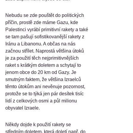
Nebudu se zde pouštět do politických 
příčin, prostě zde máme Gazu, kde 
Palestinci vyrábí primitivní rakety a také 
se tam pašují sofistikovanější rakety z 
Iránu a Libanonu. A občas na nás 
začnou střílet. Naprostá většina útoků 
je za použití těch nejprimitivnějších 
raket s krátkým doletem a schytají to 
jenom obce do 20 km od Gazy. Je 
smutným faktem, že většina Izraelců 
těmto útokům ani nevěnuje pozornost, 
protože se to týká jen pár desítek tisíc 
lidí z celkových osmi a půl milionu 
obyvatel Izraele.
Někdy dojde k použití rakety se 
středním doletem, která doletí např. do 