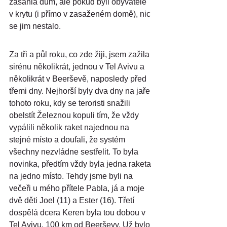
zasáhla dům, ale pokud byli obyvatelé 
v krytu (i přímo v zasaženém domě), nic 
se jim nestalo.
Za tři a půl roku, co zde žiji, jsem zažila 
sirénu několikrát, jednou v Tel Avivu a 
několikrát v Beerševě, naposledy před 
třemi dny. Nejhorší byly dva dny na jaře 
tohoto roku, kdy se teroristi snažili 
obelstít Železnou kopuli tím, že vždy 
vypálili několik raket najednou na 
stejné místo a doufali, že systém 
všechny nezvládne sestřelit. To byla 
novinka, předtím vždy byla jedna raketa 
na jedno místo. Tehdy jsme byli na 
večeři u mého přítele Pabla, já a moje 
dvě děti Joel (11) a Ester (16). Třetí 
dospělá dcera Keren byla tou dobou v 
Tel Avivu, 100 km od Beerševy. Už bylo 