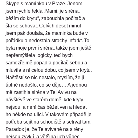
Skype s maminkou v Praze. Jenom 
jsem rychle řekla „Mami, je siréna, 
běžím do krytu“, zabouchla počítač a 
šla se schovat. Celých deset minut 
jsem pak doufala, že maminka bude v 
pořádku a nedostala strachy infarkt. To 
byla moje první siréna, takže jsem ještě 
nepřemýšlela logicky, teď bych 
samozřejmě popadla počítač sebou a 
mluvila s ní celou dobu, co jsem v krytu. 
Naštěstí se nic nestalo, myslím, že jí 
úplně nedošlo, co se děje… A jednou 
mě zastihla siréna v Tel Avivu na 
návštěvě ve starém domě, kde kryty 
nejsou, a není čas běžet ven a hledat 
ho někde na ulici. V takovém případě je 
potřeba sejít na schodiště a setrvat tam. 
Paradox je, že Telavivané na sirény 
nejsou zvyklí, a většina jich vůbec 