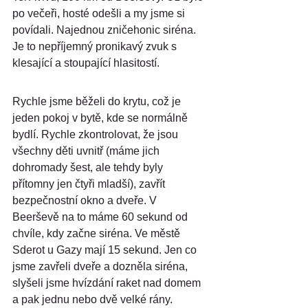
po večeři, hosté odešli a my jsme si 
povídali. Najednou zničehonic siréna. 
Je to nepříjemný pronikavý zvuk s 
klesající a stoupající hlasitostí.
Rychle jsme běželi do krytu, což je 
jeden pokoj v bytě, kde se normálně 
bydlí. Rychle zkontrolovat, že jsou 
všechny děti uvnitř (máme jich 
dohromady šest, ale tehdy byly 
přítomny jen čtyři mladší), zavřít 
bezpečnostní okno a dveře. V 
Beerševě na to máme 60 sekund od 
chvíle, kdy začne siréna. Ve městě 
Sderot u Gazy mají 15 sekund. Jen co 
jsme zavřeli dveře a dozněla siréna, 
slyšeli jsme hvízdání raket nad domem 
a pak jednu nebo dvě velké rány. 