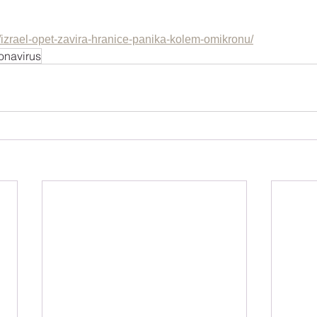
/izrael-opet-zavira-hranice-panika-kolem-omikronu/
onavirus