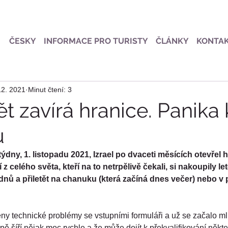
ČESKY
INFORMACE PRO TURISTY
ČLÁNKY
KONTA
12. 2021
Minut čtení: 3
ět zavírá hranice. Panika
u
ýdny, 1. listopadu 2021, Izrael po dvaceti měsících otevřel h
idí z celého světa, kteří na to netrpělivě čekali, si nakoupily l
ýdnů a přiletět na chanuku (která začíná dnes večer) nebo v
ny technické problémy se vstupními formuláři a už se začalo mlu
opě šíří nějak moc rychle a že může dojít k překvalifikování něk