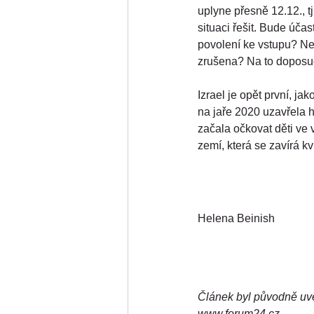
uplyne přesně 12.12., t
situaci řešit. Bude úča
povolení ke vstupu? Nebo
zrušena? Na to dopos
Izrael je opět první, j
na jaře 2020 uzavřela h
začala očkovat děti ve 
zemí, která se zavírá k
Helena Beinish
Článek byl původně uve
www.forum24.cz
.