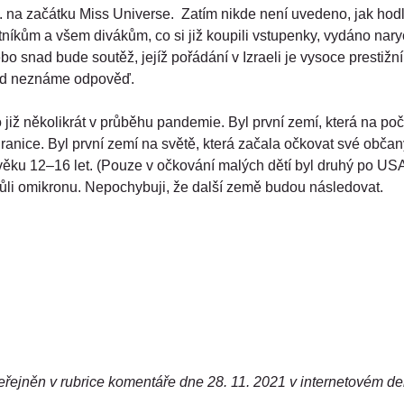
j. na začátku Miss Universe.  Zatím nikde není uvedeno, jak hod
stníkům a všem divákům, co si již koupili vstupenky, vydáno na
 snad bude soutěž, jejíž pořádání v Izraeli je vysoce prestižní z
ud neznáme odpověď.
ako již několikrát v průběhu pandemie. Byl první zemí, která na p
ranice. Byl první zemí na světě, která začala očkovat své občany,
věku 12–16 let. (Pouze v očkování malých dětí byl druhý po USA.
vůli omikronu. Nepochybuji, že další země budou následovat.
řejněn v rubrice komentáře dne 28. 11. 2021 v internetovém de