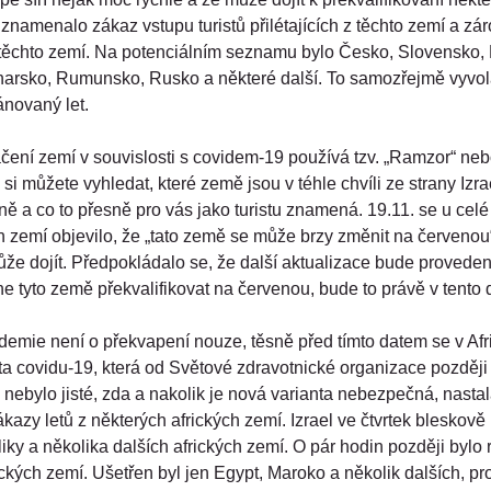
znamenalo zákaz vstupu turistů přilétajících z těchto zemí a zár
těchto zemí. Na potenciálním seznamu bylo Česko, Slovensko,
arsko, Rumunsko, Rusko a některé další. To samozřejmě vyvol
lánovaný let.
čení zemí v souvislosti s covidem-19 používá tzv. „Ramzor“ neb
 si můžete vyhledat, které země jsou v téhle chvíli ze strany Izr
ně a co to přesně pro vás jako turistu znamená. 19.11. se u cel
zemí objevilo, že „tato země se může brzy změnit na červenou“,
že dojít. Předpokládalo se, že další aktualizace bude proveden
e tyto země překvalifikovat na červenou, bude to právě v tento 
emie není o překvapení nouze, těsně před tímto datem se v Afri
ta covidu-19, která od Světové zdravotnické organizace později
 nebylo jisté, zda a nakolik je nová varianta nebezpečná, nastal
kazy letů z některých afrických zemí. Izrael ve čtvrtek bleskově
liky a několika dalších afrických zemí. O pár hodin později bylo
ických zemí. Ušetřen byl jen Egypt, Maroko a několik dalších, pro