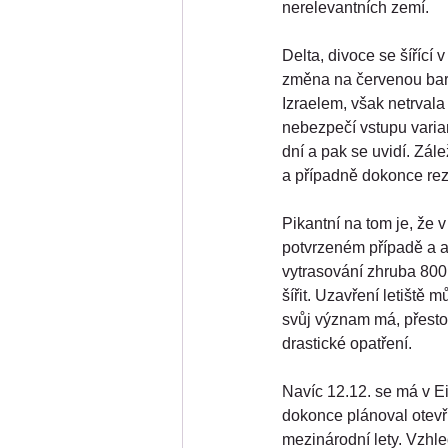
nerelevantních zemí.
Delta, divoce se šířící
změna na červenou barv
Izraelem, však netrvala
nebezpečí vstupu varia
dní a pak se uvidí. Zál
a případně dokonce rez
Pikantní na tom je, že v
potvrzeném případě a a
vytrasování zhruba 800 
šířit. Uzavření letiště 
svůj význam má, přesto
drastické opatření.
Navíc 12.12. se má v Ei
dokonce plánoval otevř
mezinárodní lety. Vzhle