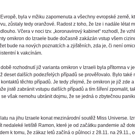
 v Evropě, byla v mžiku zapomenuta a všechny evropské země, kt
u, zůstaly tedy oranžové. Radost z toho, že lze i nadále létat 
 dlouho. Včera v noci tzv. „koronavirový kabinet“ rozhodl, že vz
nty omikron do Izraele bude dočasně zakázán vstup všem cizin
ežet bude na nových poznatcích a zjištěních, zda je, či není omi
istentní k vakcínám.
 době rozhodnutí již varianta omikron v Izraeli byla přítomna v 
ž deset dalších podezřelých případů se prověřovalo. Bylo také 
kontaktů těchto případů. Je tedy zřejmé, že omikron je již zde a
může jistě zabránit vstupu dalších případů a tím šíření zpomalit,
 se však nemohu ubránit dojmu, že se jedná o zbytečnou panik
latu na jihu Izraele konat mezinárodní soutěž Miss Universe. Izr
ít nedaleké letiště Ramon, které je od začátku pandemie až dot
dem k tomu, že zákaz letů začíná o půlnoci z 28.11. na 29.11., 