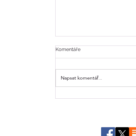
Komentáře
Napsat komentář...
Divoká zvířata v izraelských
městech