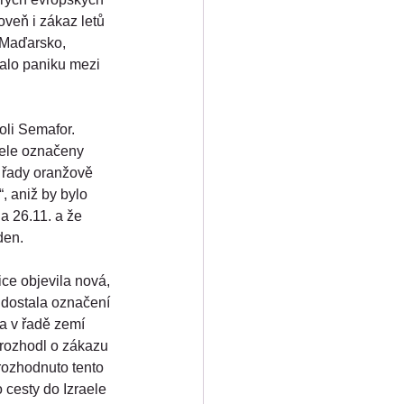
oveň i zákaz letů 
 Maďarsko, 
alo paniku mezi 
oli Semafor. 
aele označeny 
é řady oranžově 
 aniž by bylo 
a 26.11. a že 
den.
ce objevila nová, 
 dostala označení 
a v řadě zemí 
 rozhodl o zákazu 
 rozhodnuto tento 
 cesty do Izraele 