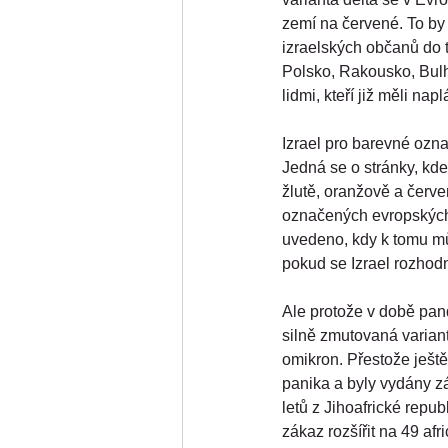
zemí na červené. To by 
izraelských občanů do 
Polsko, Rakousko, Bulh
lidmi, kteří již měli nap
Izrael pro barevné ozna
Jedná se o stránky, kde
žlutě, oranžově a červe
označených evropských 
uvedeno, kdy k tomu mů
pokud se Izrael rozhodn
Ale protože v době pand
silně zmutovaná varian
omikron. Přestože ještě
panika a byly vydány zá
letů z Jihoafrické repub
zákaz rozšířit na 49 afr