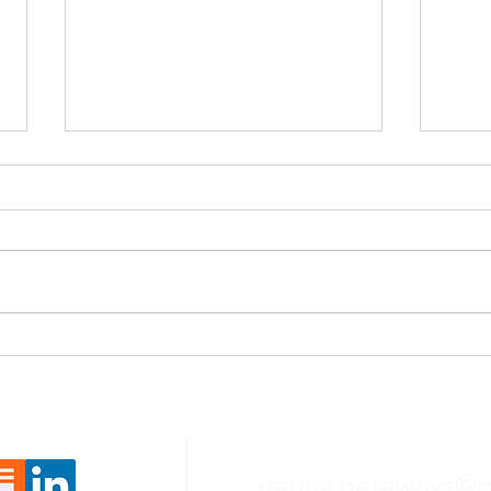
Pesachové rakety
Živo
negev.getaways@g