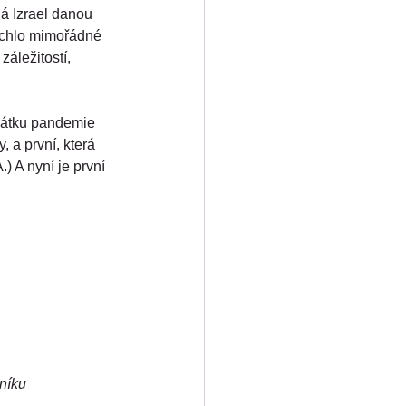
lá Izrael danou 
rychlo mimořádné 
áležitostí, 
očátku pandemie 
 a první, která 
) A nyní je první 
níku 