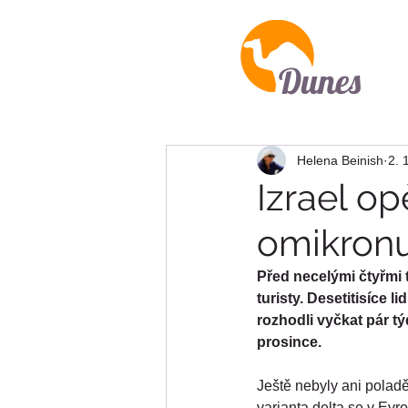
Dunes
Helena Beinish
2. 
Izrael op
omikron
Před necelými čtyřmi t
turisty. Desetitisíce l
rozhodli vyčkat pár t
prosince.
Ještě nebyly ani poladě
varianta delta se v Evr