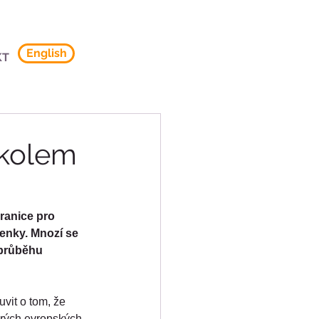
English
KT
 kolem
ranice pro 
etenky. Mnozí se 
 průběhu 
vit o tom, že 
terých evropských 