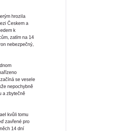
erým hrozila 
mezi Českem a 
hledem k 
cům, zatím na 14 
cron nebezpečný, 
jednom 
nařízeno 
 začíná se vesele 
 takže nepochybně 
u a zbytečně 
ael kvůli tomu 
eď zavřené pro 
oněch 14 dní 