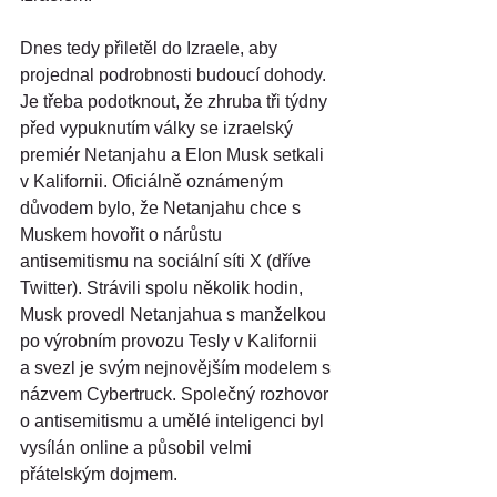
Dnes tedy přiletěl do Izraele, aby 
projednal podrobnosti budoucí dohody. 
Je třeba podotknout, že zhruba tři týdny 
před vypuknutím války se izraelský 
premiér Netanjahu a Elon Musk setkali 
v Kalifornii. Oficiálně oznámeným 
důvodem bylo, že Netanjahu chce s 
Muskem hovořit o nárůstu 
antisemitismu na sociální síti X (dříve 
Twitter). Strávili spolu několik hodin, 
Musk provedl Netanjahua s manželkou 
po výrobním provozu Tesly v Kalifornii 
a svezl je svým nejnovějším modelem s 
názvem Cybertruck. Společný rozhovor 
o antisemitismu a umělé inteligenci byl 
vysílán online a působil velmi 
přátelským dojmem.