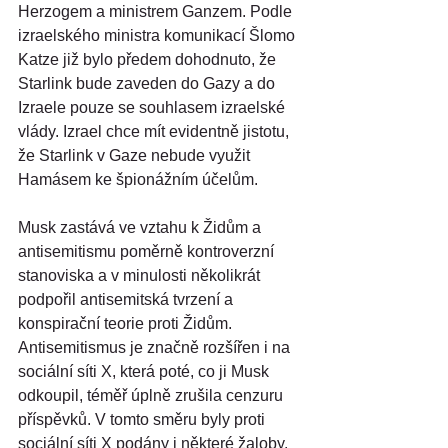
Herzogem a ministrem Ganzem. Podle 
izraelského ministra komunikací Šlomo 
Katze již bylo předem dohodnuto, že 
Starlink bude zaveden do Gazy a do 
Izraele pouze se souhlasem izraelské 
vlády. Izrael chce mít evidentně jistotu, 
že Starlink v Gaze nebude využit 
Hamásem ke špionážním účelům.
Musk zastává ve vztahu k Židům a 
antisemitismu poměrně kontroverzní 
stanoviska a v minulosti několikrát 
podpořil antisemitská tvrzení a 
konspirační teorie proti Židům. 
Antisemitismus je značně rozšířen i na 
sociální síti X, která poté, co ji Musk 
odkoupil, téměř úplně zrušila cenzuru 
příspěvků. V tomto směru byly proti 
sociální síti X podány i některé žaloby. 