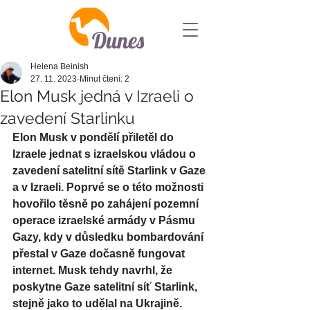
Dunes
Helena Beinish
27. 11. 2023
Minut čtení: 2
Elon Musk jedná v Izraeli o
zavedení Starlinku
Elon Musk v pondělí přiletěl do 
Izraele jednat s izraelskou vládou o 
zavedení satelitní sítě Starlink v Gaze 
a v Izraeli. Poprvé se o této možnosti 
hovořilo těsně po zahájení pozemní 
operace izraelské armády v Pásmu 
Gazy, kdy v důsledku bombardování 
přestal v Gaze dočasně fungovat 
internet. Musk tehdy navrhl, že 
poskytne Gaze satelitní síť Starlink, 
stejně jako to udělal na Ukrajině.