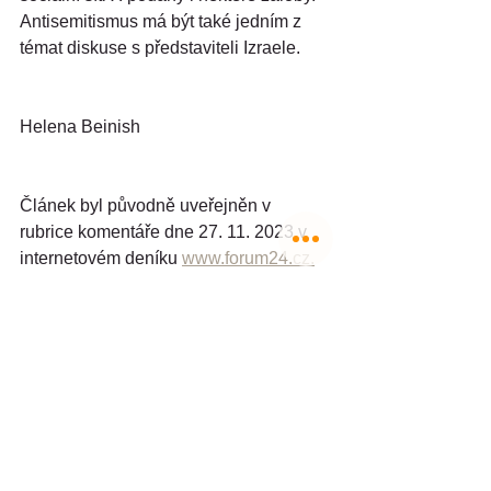
Antisemitismus má být také jedním z 
témat diskuse s představiteli Izraele.
Helena Beinish
Článek byl původně uveřejněn v 
rubrice komentáře dne 27. 11. 2023 v 
internetovém deníku 
www.forum24.cz.
https://www.forum24.cz/elon-musk-
jedna-v-izraeli-o-zavedeni-starlink
Izrael
Bezpečnost
Politika