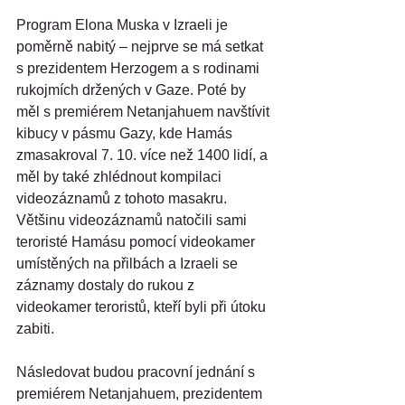
Program Elona Muska v Izraeli je 
poměrně nabitý – nejprve se má setkat 
s prezidentem Herzogem a s rodinami 
rukojmích držených v Gaze. Poté by 
měl s premiérem Netanjahuem navštívit 
kibucy v pásmu Gazy, kde Hamás 
zmasakroval 7. 10. více než 1400 lidí, a 
měl by také zhlédnout kompilaci 
videozáznamů z tohoto masakru. 
Většinu videozáznamů natočili sami 
teroristé Hamásu pomocí videokamer 
umístěných na přilbách a Izraeli se 
záznamy dostaly do rukou z 
videokamer teroristů, kteří byli při útoku 
zabiti.
Následovat budou pracovní jednání s 
premiérem Netanjahuem, prezidentem 