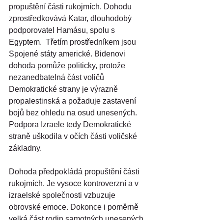
propuštění části rukojmích. Dohodu 
zprostředkovává Katar, dlouhodobý 
podporovatel Hamásu, spolu s 
Egyptem.  Třetím prostředníkem jsou 
Spojené státy americké. Bidenovi 
dohoda pomůže politicky, protože 
nezanedbatelná část voličů 
Demokratické strany je výrazně 
propalestinská a požaduje zastavení 
bojů bez ohledu na osud unesených. 
Podpora Izraele tedy Demokratické 
straně uškodila v očích části voličské 
základny.
Dohoda předpokládá propuštění části 
rukojmích. Je vysoce kontroverzní a v 
izraelské společnosti vzbuzuje 
obrovské emoce. Dokonce i poměrně 
velká část rodin samotných unesených 