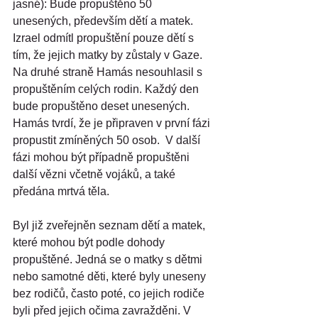
jasné): Bude propuštěno 50 
unesených, především dětí a matek. 
Izrael odmítl propuštění pouze dětí s 
tím, že jejich matky by zůstaly v Gaze. 
Na druhé straně Hamás nesouhlasil s 
propuštěním celých rodin. Každý den 
bude propuštěno deset unesených. 
Hamás tvrdí, že je připraven v první fázi 
propustit zmíněných 50 osob.  V další 
fázi mohou být případně propuštěni 
další vězni včetně vojáků, a také 
předána mrtvá těla.
Byl již zveřejněn seznam dětí a matek, 
které mohou být podle dohody 
propuštěné. Jedná se o matky s dětmi 
nebo samotné děti, které byly uneseny 
bez rodičů, často poté, co jejich rodiče 
byli před jejich očima zavražděni. V 