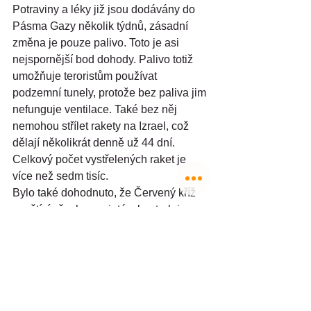
Potraviny a léky již jsou dodávány do 
Pásma Gazy několik týdnů, zásadní 
změna je pouze palivo. Toto je asi 
nejspornější bod dohody. Palivo totiž 
umožňuje teroristům používat 
podzemní tunely, protože bez paliva jim 
nefunguje ventilace. Také bez něj 
nemohou střílet rakety na Izrael, což 
dělají několikrát denně už 44 dní. 
Celkový počet vystřelených raket je 
více než sedm tisíc.
Bylo také dohodnuto, že Červený kříž 
navštíví všechny zajaté, zkontroluje 
jejich zdravotní stav a poskytne jim 
lékařskou péči. Červený kříž byl 
opakovaně kritizován za to, že nevyvíjí 
tlak na Hamás, aby mu bylo umožněno 
navštívit unesené, a zajímají ho pouze 
palestinští civilisté.