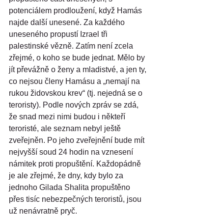
potenciálem prodloužení, když Hamás 
najde další unesené. Za každého 
uneseného propustí Izrael tři 
palestinské vězně. Zatím není zcela 
zřejmé, o koho se bude jednat. Mělo by 
jít převážně o ženy a mladistvé, a jen ty, 
co nejsou členy Hamásu a „nemají na 
rukou židovskou krev“ (tj. nejedná se o 
teroristy). Podle nových zpráv se zdá, 
že snad mezi nimi budou i někteří 
teroristé, ale seznam nebyl ještě 
zveřejněn. Po jeho zveřejnění bude mít 
nejvyšší soud 24 hodin na vznesení 
námitek proti propuštění. Každopádně 
je ale zřejmé, že dny, kdy bylo za 
jednoho Gilada Shalita propuštěno 
přes tisíc nebezpečných teroristů, jsou 
už nenávratně pryč.