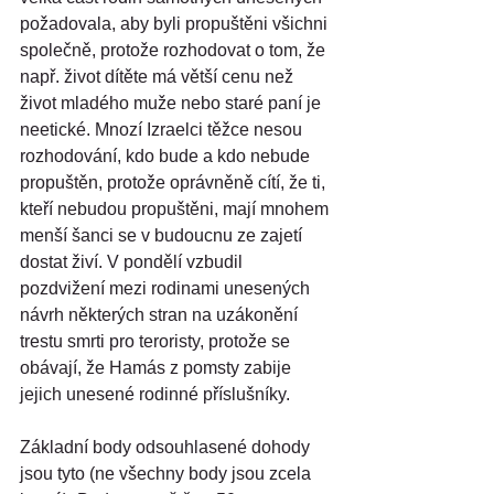
požadovala, aby byli propuštěni všichni 
společně, protože rozhodovat o tom, že 
např. život dítěte má větší cenu než 
život mladého muže nebo staré paní je 
neetické. Mnozí Izraelci těžce nesou 
rozhodování, kdo bude a kdo nebude 
propuštěn, protože oprávněně cítí, že ti, 
kteří nebudou propuštěni, mají mnohem 
menší šanci se v budoucnu ze zajetí 
dostat živí. V pondělí vzbudil 
pozdvižení mezi rodinami unesených 
návrh některých stran na uzákonění 
trestu smrti pro teroristy, protože se 
obávají, že Hamás z pomsty zabije 
jejich unesené rodinné příslušníky.
Základní body odsouhlasené dohody 
jsou tyto (ne všechny body jsou zcela 