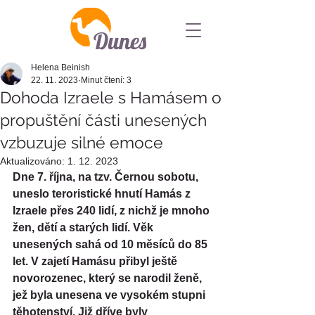
Dunes
Helena Beinish
22. 11. 2023
Minut čtení: 3
Dohoda Izraele s Hamásem o
propuštění části unesených
vzbuzuje silné emoce
Aktualizováno:
1. 12. 2023
Dne 7. října, na tzv. Černou sobotu, 
uneslo teroristické hnutí Hamás z 
Izraele přes 240 lidí, z nichž je mnoho 
žen, dětí a starých lidí. Věk 
unesených sahá od 10 měsíců do 85 
let. V zajetí Hamásu přibyl ještě 
novorozenec, který se narodil ženě, 
jež byla unesena ve vysokém stupni 
těhotenství. Již dříve byly 