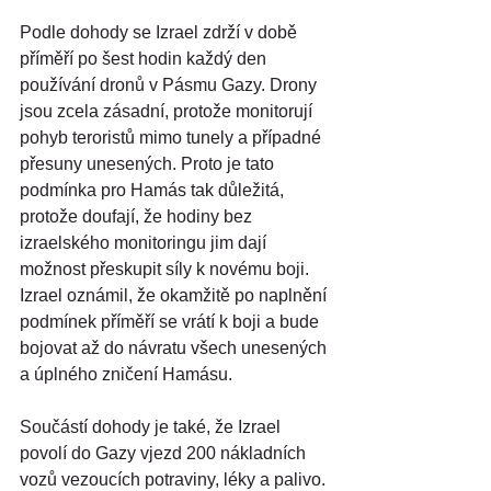
Podle dohody se Izrael zdrží v době 
příměří po šest hodin každý den 
používání dronů v Pásmu Gazy. Drony 
jsou zcela zásadní, protože monitorují 
pohyb teroristů mimo tunely a případné 
přesuny unesených. Proto je tato 
podmínka pro Hamás tak důležitá, 
protože doufají, že hodiny bez 
izraelského monitoringu jim dají 
možnost přeskupit síly k novému boji. 
Izrael oznámil, že okamžitě po naplnění 
podmínek příměří se vrátí k boji a bude 
bojovat až do návratu všech unesených 
a úplného zničení Hamásu.
Součástí dohody je také, že Izrael 
povolí do Gazy vjezd 200 nákladních 
vozů vezoucích potraviny, léky a palivo. 