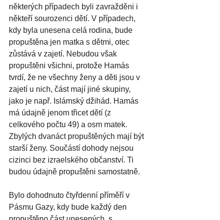
některých případech byli zavražděni i 
někteří sourozenci dětí. V případech, 
kdy byla unesena celá rodina, bude 
propuštěna jen matka s dětmi, otec 
zůstává v zajetí. Nebudou však 
propuštěni všichni, protože Hamás 
tvrdí, že ne všechny ženy a děti jsou v 
zajetí u nich, část mají jiné skupiny, 
jako je např. Islámský džihád. Hamás 
má údajně jenom třicet dětí (z 
celkového počtu 49) a osm matek. 
Zbylých dvanáct propuštěných mají být 
starší ženy. Součástí dohody nejsou 
cizinci bez izraelského občanství. Ti 
budou údajně propuštěni samostatně.
Bylo dohodnuto čtyřdenní příměří v 
Pásmu Gazy, kdy bude každý den 
propuštěno část unesených, s 