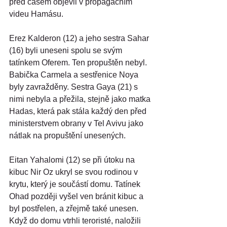
před časem objevil v propagačním 
videu Hamásu.
Erez Kalderon (12) a jeho sestra Sahar 
(16) byli uneseni spolu se svým 
tatínkem Oferem. Ten propuštěn nebyl. 
Babička Carmela a sestřenice Noya 
byly zavražděny. Sestra Gaya (21) s 
nimi nebyla a přežila, stejně jako matka 
Hadas, která pak stála každý den před 
ministerstvem obrany v Tel Avivu jako 
nátlak na propuštění unesených.
Eitan Yahalomi (12) se při útoku na 
kibuc Nir Oz ukryl se svou rodinou v 
krytu, který je součástí domu. Tatínek 
Ohad později vyšel ven bránit kibuc a 
byl postřelen, a zřejmě také unesen. 
Když do domu vtrhli teroristé, naložili 