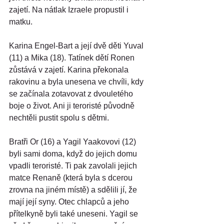
zajetí. Na nátlak Izraele propustil i 
matku.
Karina Engel-Bart a její dvě děti Yuval 
(11) a Mika (18). Tatínek dětí Ronen 
zůstává v zajetí. Karina překonala 
rakovinu a byla unesena ve chvíli, kdy 
se začínala zotavovat z dvouletého 
boje o život. Ani ji teroristé původně 
nechtěli pustit spolu s dětmi.
Bratři Or (16) a Yagil Yaakovovi (12) 
byli sami doma, když do jejich domu 
vpadli teroristé. Ti pak zavolali jejich 
matce Renaně (která byla s dcerou 
zrovna na jiném místě) a sdělili jí, že 
mají její syny. Otec chlapců a jeho 
přítelkyně byli také uneseni. Yagil se 