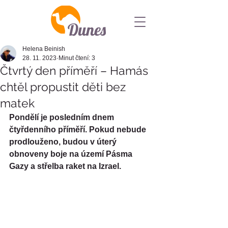
Dunes
Helena Beinish
28. 11. 2023
Minut čtení: 3
Čtvrtý den příměří – Hamás
chtěl propustit děti bez
matek
Pondělí je posledním dnem 
čtyřdenního příměří. Pokud nebude 
prodlouženo, budou v úterý 
obnoveny boje na území Pásma 
Gazy a střelba raket na Izrael.