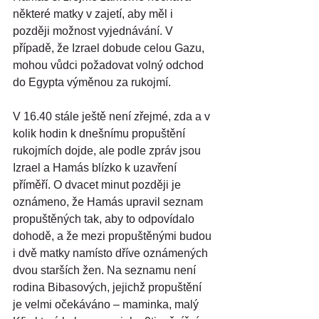
některé matky v zajetí, aby měl i 
později možnost vyjednávání. V 
případě, že Izrael dobude celou Gazu, 
mohou vůdci požadovat volný odchod 
do Egypta výměnou za rukojmí.
V 16.40 stále ještě není zřejmé, zda a v 
kolik hodin k dnešnímu propuštění 
rukojmích dojde, ale podle zpráv jsou 
Izrael a Hamás blízko k uzavření 
příměří. O dvacet minut později je 
oznámeno, že Hamás upravil seznam 
propuštěných tak, aby to odpovídalo 
dohodě, a že mezi propuštěnými budou 
i dvě matky namísto dříve oznámených 
dvou starších žen. Na seznamu není 
rodina Bibasových, jejichž propuštění 
je velmi očekáváno – maminka, malý 