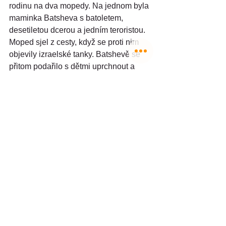
rodinu na dva mopedy. Na jednom byla 
maminka Batsheva s batoletem, 
desetiletou dcerou a jedním teroristou. 
Moped sjel z cesty, když se proti nim 
objevily izraelské tanky. Batshevě se 
přitom podařilo s dětmi uprchnout a 
vrátit se do kibucu. Eitana naložil další 
terorista na moped spolu s Thajcem, 
který pracoval v kibucu, a oba unesl do 
Gazy.
Zatím nejsou zprávy, zda bude v 
následujících dnech skutečně 
pokračovat příměří a propouštění 
dalších rukojmích. To ukáže teprve 
úterý.
Helena Beinish