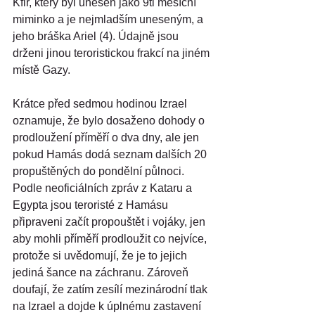
Kfir, který byl unesen jako 9ti měsíční 
miminko a je nejmladším uneseným, a 
jeho bráška Ariel (4). Údajně jsou 
drženi jinou teroristickou frakcí na jiném 
místě Gazy.
Krátce před sedmou hodinou Izrael 
oznamuje, že bylo dosaženo dohody o 
prodloužení příměří o dva dny, ale jen 
pokud Hamás dodá seznam dalších 20 
propuštěných do pondělní půlnoci. 
Podle neoficiálních zpráv z Kataru a 
Egypta jsou teroristé z Hamásu 
připraveni začít propouštět i vojáky, jen 
aby mohli příměří prodloužit co nejvíce, 
protože si uvědomují, že je to jejich 
jediná šance na záchranu. Zároveň 
doufají, že zatím zesílí mezinárodní tlak 
na Izrael a dojde k úplnému zastavení 