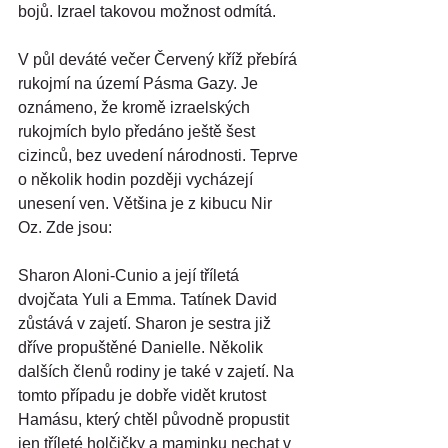
bojů. Izrael takovou možnost odmítá.
V půl deváté večer Červený kříž přebírá 
rukojmí na území Pásma Gazy. Je 
oznámeno, že kromě izraelských 
rukojmích bylo předáno ještě šest 
cizinců, bez uvedení národnosti. Teprve 
o několik hodin později vycházejí 
unesení ven. Většina je z kibucu Nir 
Oz. Zde jsou:
Sharon Aloni-Cunio a její tříletá 
dvojčata Yuli a Emma. Tatínek David 
zůstává v zajetí. Sharon je sestra již 
dříve propuštěné Danielle. Několik 
dalších členů rodiny je také v zajetí. Na 
tomto případu je dobře vidět krutost 
Hamásu, který chtěl původně propustit 
jen tříleté holčičky a maminku nechat v 