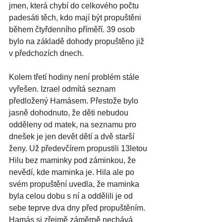
jmen, která chybí do celkového počtu 
padesáti těch, kdo mají být propuštěni 
během čtyřdenního příměří. 39 osob 
bylo na základě dohody propuštěno již 
v předchozích dnech.
Kolem třetí hodiny není problém stále 
vyřešen. Izrael odmítá seznam 
předložený Hamásem. Přestože bylo 
jasně dohodnuto, že děti nebudou 
odděleny od matek, na seznamu pro 
dnešek je jen devět dětí a dvě starší 
ženy. Už předevčírem propustili 13letou 
Hilu bez maminky pod záminkou, že 
nevědí, kde maminka je. Hila ale po 
svém propuštění uvedla, že maminka 
byla celou dobu s ní a oddělili je od 
sebe teprve dva dny před propuštěním. 
Hamás si zřejmě záměrně nechává 